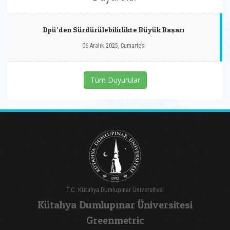
Dpü’den Sürdürülebilirlikte Büyük Başarı
06 Aralık 2025, Cumartesi
Tüm Duyurular
T.C. Kütahya Dumlupınar Üniversitesi
Kütahya Dumlupınar Üniversitesi
Greenmetric