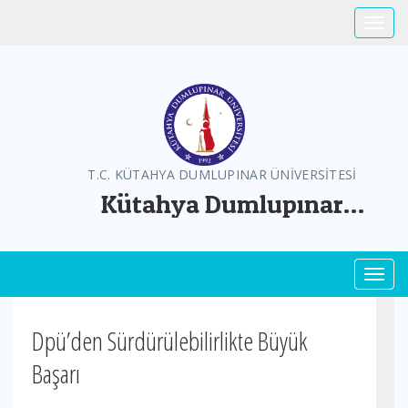
Toggle
T.C. KÜTAHYA DUMLUPINAR ÜNİVERSİTESİ
Kütahya Dumlupınar
Üniversitesi Greenmetric
Toggl
Dpü’den Sürdürülebilirlikte Büyük
Başarı