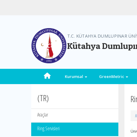
T.C. KÜTAHYA DUMLUPINAR ÜNİ
Kütahya Dumlupın
Kurumsal
GreenMetric
(TR)
Ri
Araçlar
A
Ring Servisleri
Üni