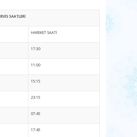
RVİS SAATLERİ
HAREKET SAATİ
17:30
11:00
15:15
23:15
07:45
17:45