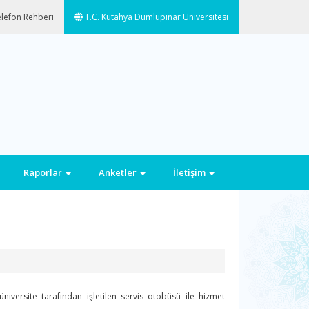
lefon Rehberi
T.C. Kütahya Dumlupınar Üniversitesi
Raporlar
Anketler
İletişim
versite tarafından işletilen servis otobüsü ile hizmet