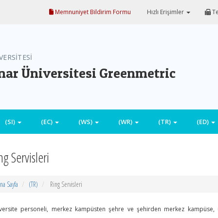
Memnuniyet Bildirim Formu
Hızlı Erişimler
Te
VERSİTESİ
ar Üniversitesi Greenmetric
(SI)
(EC)
(WS)
(WR)
(TR)
(ED)
ng Servisleri
na Sayfa
(TR)
Ring Servisleri
versite personeli, merkez kampüsten şehre ve şehirden merkez kampüse, üni