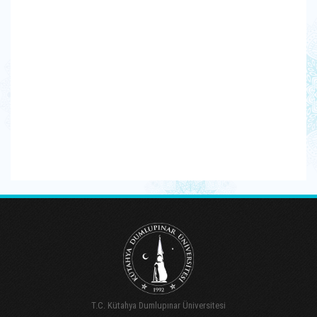
T.C. Kütahya Dumlupınar Üniversitesi