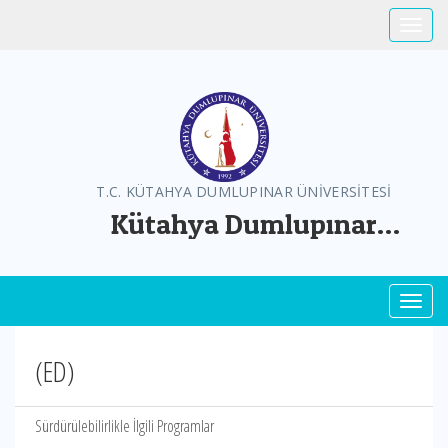
Toggle
T.C. KÜTAHYA DUMLUPINAR ÜNİVERSİTESİ
Kütahya Dumlupınar
Üniversitesi Greenmetric
Toggl
(ED)
Sürdürülebilirlikle İlgili Programlar