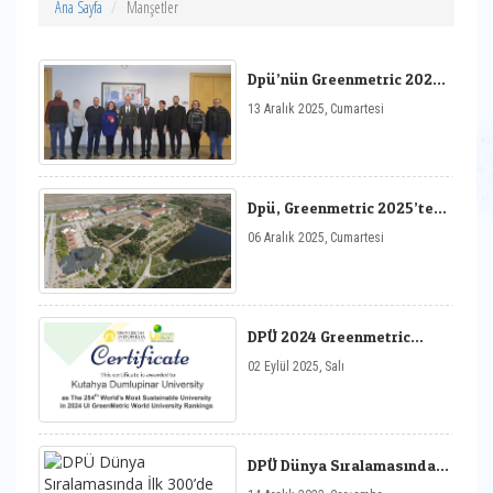
Ana Sayfa
Manşetler
Dpü’nün Greenmetric 2025
Sürdürülebilirlik Başarısı
13 Aralık 2025, Cumartesi
Değerlendirildi
Dpü, Greenmetric 2025’te
Dünyada 177., Türkiye’de 17.
06 Aralık 2025, Cumartesi
Sırada
DPÜ 2024 Greenmetric
Dünya Sıralamasında
02 Eylül 2025, Salı
Yükselişini Sürdürdü
DPÜ Dünya Sıralamasında
İlk 300’de