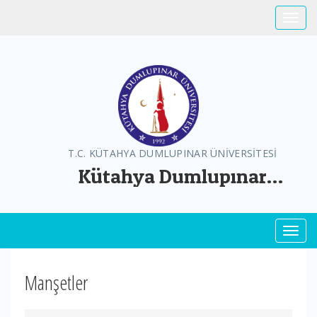
Toggle
T.C. KÜTAHYA DUMLUPINAR ÜNİVERSİTESİ
Kütahya Dumlupınar
Üniversitesi Greenmetric
Toggl
Manşetler