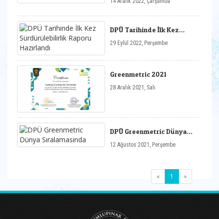
14 Aralık 2022, Çarşamba
DPÜ Tarihinde İlk Kez
Sürdürülebilirlik Raporu
29 Eylül 2022, Perşembe
Hazırlandı
Greenmetric 2021
28 Aralık 2021, Salı
DPÜ Greenmetric Dünya
Sıralamasında
12 Ağustos 2021, Perşembe
(current)
«
1
»