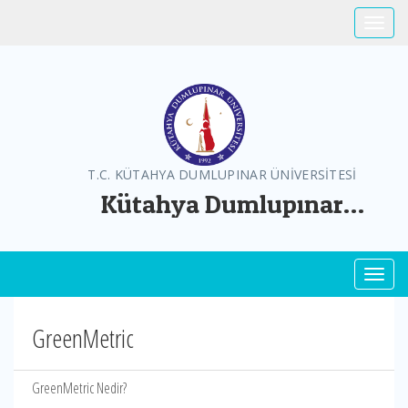
Toggle
T.C. KÜTAHYA DUMLUPINAR ÜNİVERSİTESİ
Kütahya Dumlupınar
Üniversitesi Greenmetric
Toggl
GreenMetric
GreenMetric Nedir?