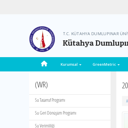
T.C. KÜTAHYA DUMLUPINAR ÜNİ
Kütahya Dumlupın
Kurumsal
GreenMetric
(WR)
20
Su Tasarruf Programı
A
Su Geri Dönüşüm Programı
Su Verimliliği