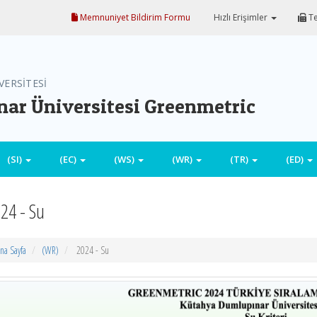
Memnuniyet Bildirim Formu
Hızlı Erişimler
Te
VERSİTESİ
ar Üniversitesi Greenmetric
(SI)
(EC)
(WS)
(WR)
(TR)
(ED)
24 - Su
na Sayfa
(WR)
2024 - Su