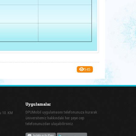
545
Uygulamalar
DPUMobil uygulamasını telefonunuza kurarak
lu 10. KM
üniversitemiz hakkındaki her şeye cep
telefonunuzdan ulaşabilirsiniz.