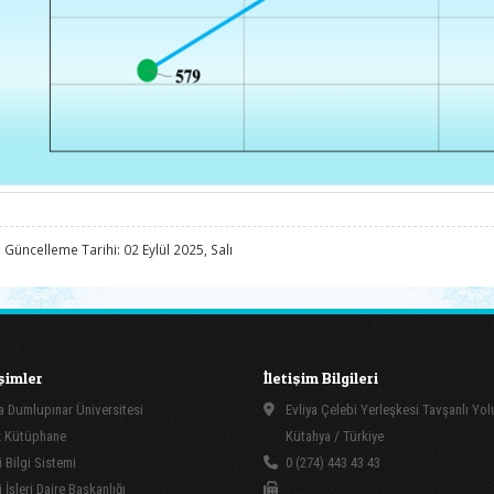
 Güncelleme Tarihi: 02 Eylül 2025, Salı
işimler
İletişim Bilgileri
 Dumlupınar Üniversitesi
Evliya Çelebi Yerleşkesi Tavşanlı Yo
 Kütüphane
Kütahya / Türkiye
 Bilgi Sistemi
0 (274) 443 43 43
İşleri Daire Başkanlığı