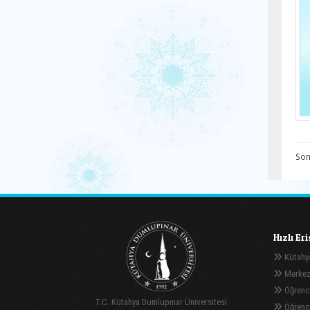
Son
Hızlı Er
Kütahya
Merkez
Öğrenci
T.C. Kütahya Dumlupınar Üniversitesi
Öğrenci 