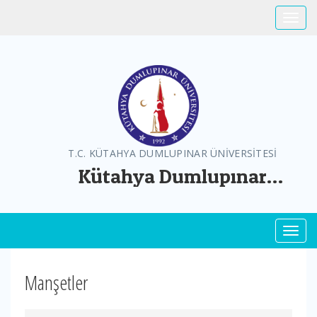
Toggle
T.C. KÜTAHYA DUMLUPINAR ÜNİVERSİTESİ
Kütahya Dumlupınar
Üniversitesi Greenmetric
Toggl
Manşetler