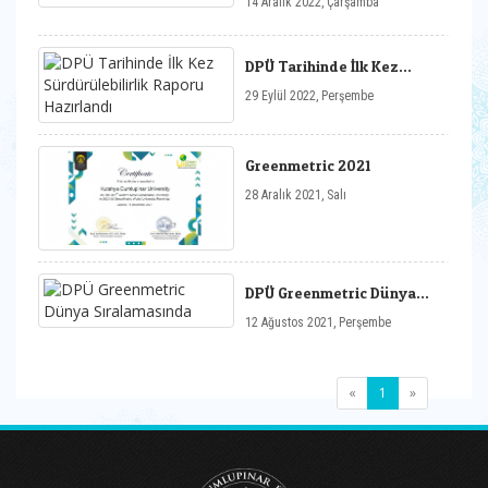
14 Aralık 2022, Çarşamba
DPÜ Tarihinde İlk Kez
Sürdürülebilirlik Raporu
29 Eylül 2022, Perşembe
Hazırlandı
Greenmetric 2021
28 Aralık 2021, Salı
DPÜ Greenmetric Dünya
Sıralamasında
12 Ağustos 2021, Perşembe
(current)
«
1
»