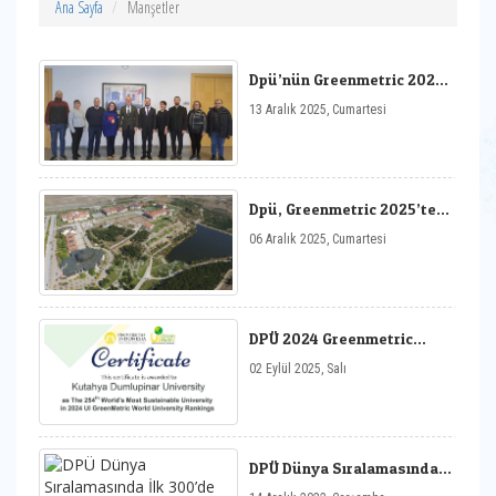
Ana Sayfa
Manşetler
Dpü’nün Greenmetric 2025
Sürdürülebilirlik Başarısı
13 Aralık 2025, Cumartesi
Değerlendirildi
Dpü, Greenmetric 2025’te
Dünyada 177., Türkiye’de 17.
06 Aralık 2025, Cumartesi
Sırada
DPÜ 2024 Greenmetric
Dünya Sıralamasında
02 Eylül 2025, Salı
Yükselişini Sürdürdü
DPÜ Dünya Sıralamasında
İlk 300’de