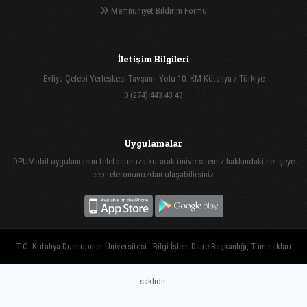
Memnuniyet Bildirim Formu
İletişim Bilgileri
Evliya Çelebi Yerleşkesi Tavşanlı Yolu 10. KM Kütahya / Türkiye
0 (274) 443 43 43
Uygulamalar
DPUMobil uygulamasını telefonunuza kurarak üniversitemiz hakkındaki her şeye
cep telefonunuzdan ulaşabilirsiniz.
T.C. Kütahya Dumlupınar Üniversitesi - Bilgi İşlem Daire Başkanlığı, Tüm hakları
saklıdır.