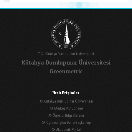
T.C. Kütahya Dumlupınar Üniversitesi
Kütahya Dumlupınar Üniversitesi
Greenmetric
Hızlı Erişimler
Kütahya Dumlupınar Üniversitesi
Merkez Kütüphane
Öğrenci Bilgi Sistemi
Öğrenci İşleri Daire Başkanlığı
Akademik Portal