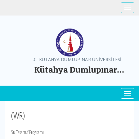
Toggle
T.C. KÜTAHYA DUMLUPINAR ÜNİVERSİTESİ
Kütahya Dumlupınar
Üniversitesi Greenmetric
Toggl
(WR)
Su Tasarruf Programı