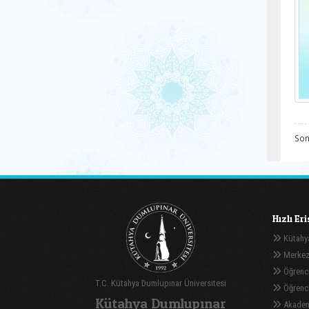
Son
Hızlı Er
Kütahya
Merkez
Öğrenci
T.C. Kütahya Dumlupınar Üniversitesi
Öğrenci 
Kütahya Dumlupınar
Akadem