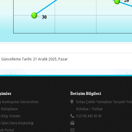
 Güncelleme Tarihi: 21 Aralık 2025, Pazar
işimler
İletişim Bilgileri
 Dumlupınar Üniversitesi
Evliya Çelebi Yerleşkesi Tavşanlı Yo
 Kütüphane
Kütahya / Türkiye
 Bilgi Sistemi
0 (274) 443 43 43
İşleri Daire Başkanlığı
ik Portal