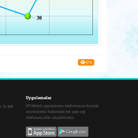
476
Uygulamalar
DPUMobil uygulamasını telefonunuza kurarak
lu 10. KM
üniversitemiz hakkındaki her şeye cep
telefonunuzdan ulaşabilirsiniz.