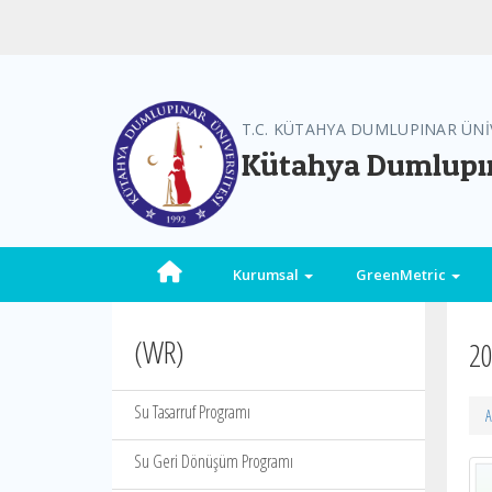
T.C. KÜTAHYA DUMLUPINAR ÜNİ
Kütahya Dumlupın
Kurumsal
GreenMetric
(WR)
20
Su Tasarruf Programı
A
Su Geri Dönüşüm Programı