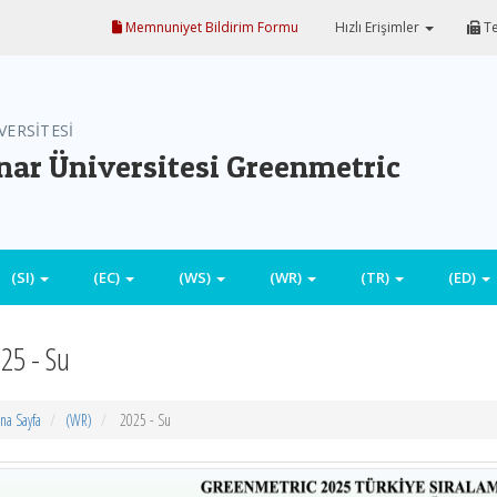
Memnuniyet Bildirim Formu
Hızlı Erişimler
Te
VERSİTESİ
ar Üniversitesi Greenmetric
(SI)
(EC)
(WS)
(WR)
(TR)
(ED)
25 - Su
na Sayfa
(WR)
2025 - Su