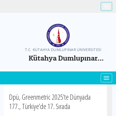
Toggle
T.C. KÜTAHYA DUMLUPINAR ÜNİVERSİTESİ
Kütahya Dumlupınar
Üniversitesi Greenmetric
Toggl
Dpü, Greenmetric 2025’te Dünyada
177., Türkiye’de 17. Sırada