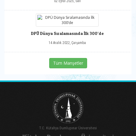
02 Eylül 2025, Salı
DPÜ Dünya Sıralamasında İlk 300’de
14 Aralık 2022, Çarşamba
Tüm Manşetler
T.C. Kütahya Dumlupınar Üniversitesi